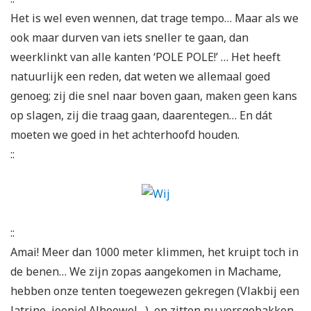
Het is wel even wennen, dat trage tempo… Maar als we
ook maar durven van iets sneller te gaan, dan
weerklinkt van alle kanten ‘POLE POLE!’ … Het heeft
natuurlijk een reden, dat weten we allemaal goed
genoeg; zij die snel naar boven gaan, maken geen kans
op slagen, zij die traag gaan, daarentegen… En dát
moeten we goed in het achterhoofd houden.
::
::
Amai! Meer dan 1000 meter klimmen, het kruipt toch in
de benen… We zijn zopas aangekomen in Machame,
hebben onze tenten toegewezen gekregen (Vlakbij een
latrine, joepie! Alhoewel…), en zitten nu versgebakken