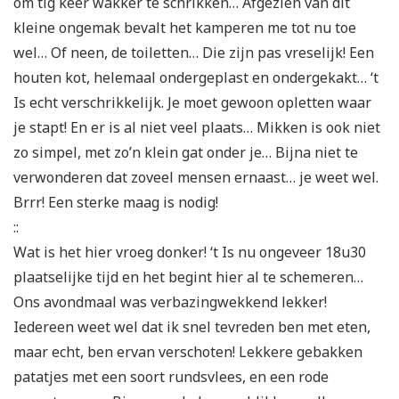
om tig keer wakker te schrikken… Afgezien van dit
kleine ongemak bevalt het kamperen me tot nu toe
wel… Of neen, de toiletten… Die zijn pas vreselijk! Een
houten kot, helemaal ondergeplast en ondergekakt… ‘t
Is echt verschrikkelijk. Je moet gewoon opletten waar
je stapt! En er is al niet veel plaats… Mikken is ook niet
zo simpel, met zo’n klein gat onder je… Bijna niet te
verwonderen dat zoveel mensen ernaast… je weet wel.
Brrr! Een sterke maag is nodig!
::
Wat is het hier vroeg donker! ‘t Is nu ongeveer 18u30
plaatselijke tijd en het begint hier al te schemeren…
Ons avondmaal was verbazingwekkend lekker!
Iedereen weet wel dat ik snel tevreden ben met eten,
maar echt, ben ervan verschoten! Lekkere gebakken
patatjes met een soort rundsvlees, en een rode